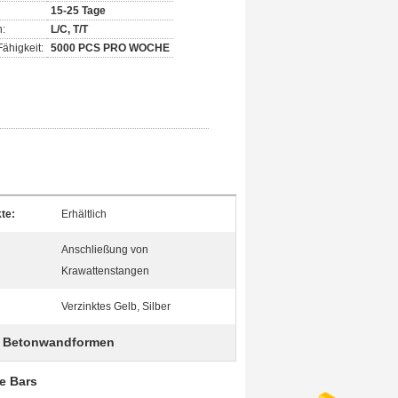
15-25 Tage
:
L/C, T/T
ähigkeit:
5000 PCS PRO WOCHE
te:
Erhältlich
Anschließung von
:
Krawattenstangen
Verzinktes Gelb, Silber
r Betonwandformen
e Bars