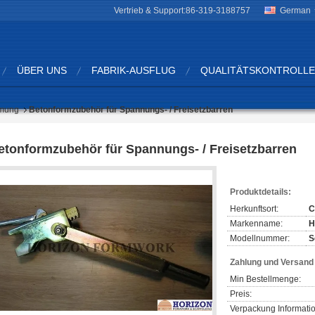
Vertrieb & Support:
86-319-3188757
German
ÜBER UNS
FABRIK-AUSFLUG
QUALITÄTSKONTROLLE
rmung
Betonformzubehör für Spannungs- / Freisetzbarren
etonformzubehör für Spannungs- / Freisetzbarren
Produktdetails:
Herkunftsort:
C
Markenname:
H
Modellnummer:
S
Zahlung und Versan
Min Bestellmenge:
Preis:
Verpackung Informati