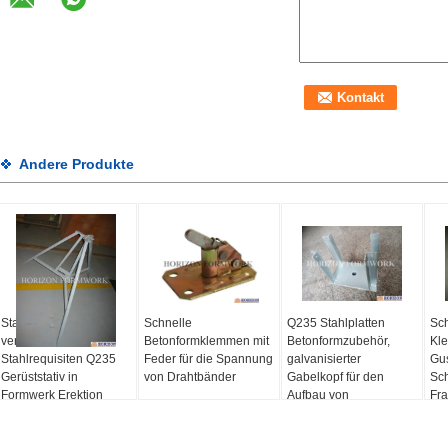
Andere Produkte
Stabilisierende
Schnelle
Q235 Stahlplatten
Sch
verstellbare
Betonformklemmen mit
Betonformzubehör,
Kl
Stahlrequisiten Q235
Feder für die Spannung
galvanisierter
Gu
Gerüststativ in
von Drahtbänder
Gabelkopf für den
Sch
Formwerk Erektion
Aufbau von
Fr
Plattenformen