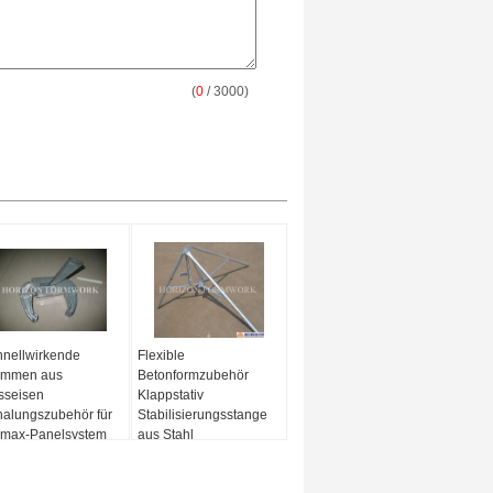
(
0
/ 3000)
nellwirkende
Flexible
emmen aus
Betonformzubehör
sseisen
Klappstativ
alungszubehör für
Stabilisierungsstange
amax-Panelsystem
aus Stahl