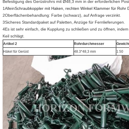
Befestigung des Gerüstrohrs mit Ø48,3 mm in der erforderlichen Posi
1Allein
Schraubkoppler mit Haken, rechten Winkel Klammer für Rohr
2Oberflächenbehandlung: Farbe (schwarz), auf Anfrage verzinkt.
3Sicheres Standardpaket auf Paletten, Anzüge für Fernlieferungen.
4Es ist sehr einfach, die Kupplung zu schließen und zu öffnen, ind
Keil schlägt.
Artikel 2
Rohrdurchmesser
Gewicht
Häkel für Gerüst
48.3*48,3 mm
1.50