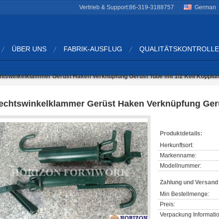
Vertrieb & Support:
86-319-3188757
German
ÜBER UNS
FABRIK-AUSFLUG
QUALITÄTSKONTROLLE
htswinkelklammer Gerüst Haken Verknüpfung Gerüst Tube mit 1/2 Keil Kopplu
echtswinkelklammer Gerüst Haken Verknüpfung Gerü
Produktdetails:
Herkunftsort:
Markenname:
Modellnummer:
Zahlung und Versan
Min Bestellmenge:
Preis:
Verpackung Informati