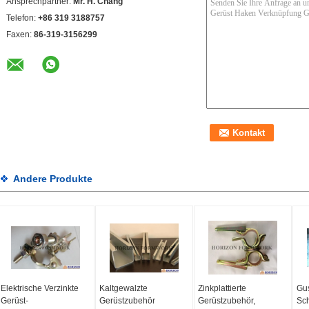
Ansprechpartner:
Mr. H. Chang
Telefon:
+86 319 3188757
Faxen:
86-319-3156299
Andere Produkte
Elektrische Verzinkte
Kaltgewalzte
Zinkplattierte
Gu
Gerüst-
Gerüstzubehör
Gerüstzubehör,
Sch