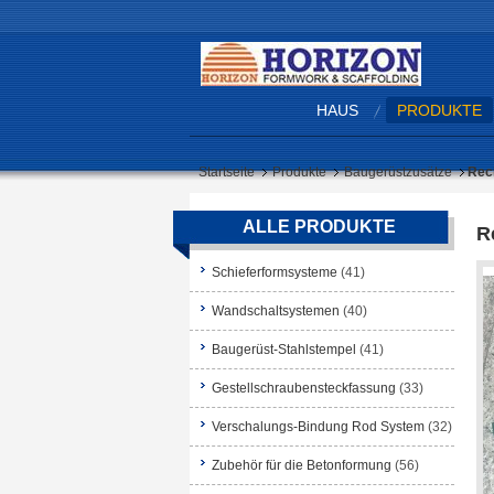
HAUS
PRODUKTE
Startseite
Produkte
Baugerüstzusätze
Rec
ALLE PRODUKTE
R
Schieferformsysteme
(41)
Wandschaltsystemen
(40)
Baugerüst-Stahlstempel
(41)
Gestellschraubensteckfassung
(33)
Verschalungs-Bindung Rod System
(32)
Zubehör für die Betonformung
(56)