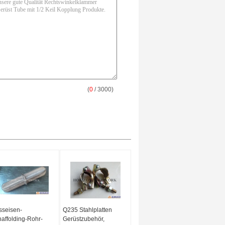
(
0
/ 3000)
sseisen-
Q235 Stahlplatten
affolding-Rohr-
Gerüstzubehör,