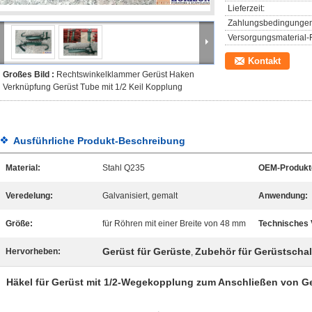
Lieferzeit:
Zahlungsbedingungen
Versorgungsmaterial-F
Kontakt
Großes Bild :
Rechtswinkelklammer Gerüst Haken
Verknüpfung Gerüst Tube mit 1/2 Keil Kopplung
Ausführliche Produkt-Beschreibung
Material:
Stahl Q235
OEM-Produkt
Veredelung:
Galvanisiert, gemalt
Anwendung:
Größe:
für Röhren mit einer Breite von 48 mm
Technisches 
Gerüst für Gerüste
Zubehör für Gerüstscha
Hervorheben:
,
Häkel für Gerüst mit 1/2-Wegekopplung zum Anschließen von G