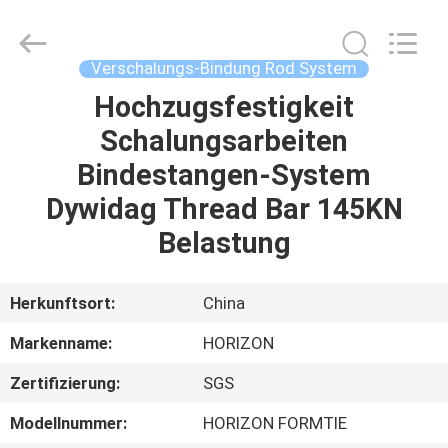
Bau
Supplier.
Copyright
©
2017
Verschalungs-Bindung Rod System
-
2025
HORIZON
Hochzugsfestigkeit
HAUS
FORMWORK
CO.,
Schalungsarbeiten
LTD..
All
Rights
PRODUKTE
Bindestangen-System
Reserved.
Developed
by
Dywidag Thread Bar 145KN
ECER
ÜBER
Belastung
UNS
Herkunftsort:
China
FABRIK-
Markenname:
HORIZON
AUSFLUG
Zertifizierung:
SGS
QUALITÄTSKONTROLLE
Modellnummer:
HORIZON FORMTIE