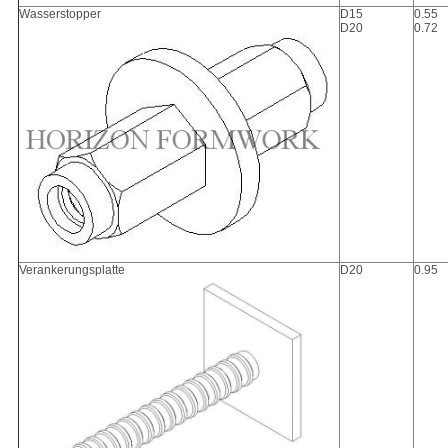
Wasserstopper
D15
0.55
D20
0.72
Verankerungsplatte
D20
0.95