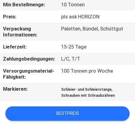
Min Bestellmenge:
10 Tonnen
TRETEN
Preis:
pls ask HORIZON
SIE
Verpackung
Paletten, Bündel, Schüttgut
MIT
Informationen:
UNS
Lieferzeit:
15-25 Tage
IN
Zahlungsbedingungen:
L/C, T/T
VERBINDUNG
Versorgungsmaterial-
100 Tonnen pro Woche
Fähigkeit:
FORDERN
Markieren:
,
Schleier- und Schleierstange
SIE
Schrauben mit Schraubzähnen
EIN
ZITAT
BESTPREIS
SITEMAP