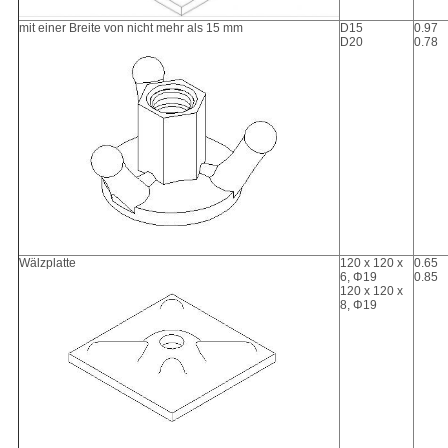
mit einer Breite von nicht mehr als 15 mm
D15
0.97
D20
0.78
Wälzplatte
120 x 120 x
0.65
6, Φ19
0.85
120 x 120 x
8, Φ19