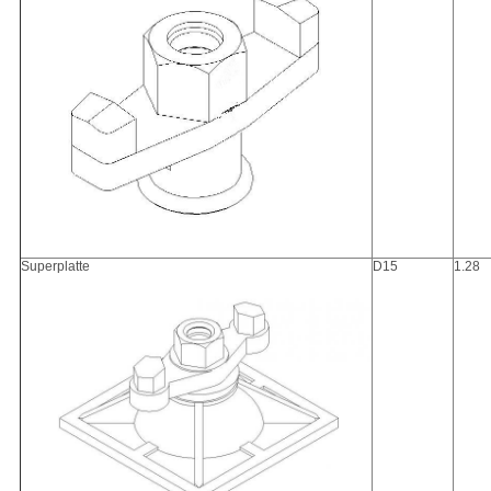
Superplatte
D15
1.28