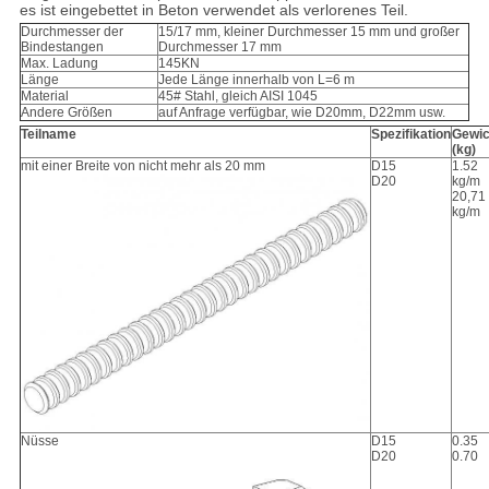
es ist eingebettet in Beton verwendet als verlorenes Teil.
Durchmesser der
15/17 mm, kleiner Durchmesser 15 mm und großer
Bindestangen
Durchmesser 17 mm
Max. Ladung
145KN
Länge
Jede Länge innerhalb von L=6 m
Material
45# Stahl, gleich AISI 1045
Andere Größen
auf Anfrage verfügbar, wie D20mm, D22mm usw.
Teilname
Spezifikation
Gewic
(kg)
mit einer Breite von nicht mehr als 20 mm
D15
1.52
D20
kg/m
20,71
kg/m
Nüsse
D15
0.35
D20
0.70