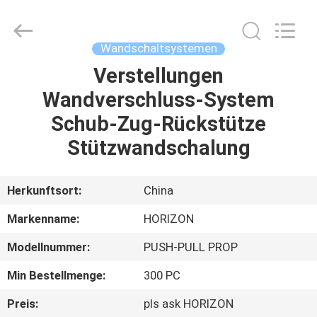
©
2017
-
2025
HORIZON
Wandschaltsystemen
FORMWORK
CO.,
LTD..
Verstellungen
HAUS
All
Rights
Wandverschluss-System
Reserved.
Developed
by
PRODUKTE
Schub-Zug-Rückstütze
ECER
Stützwandschalung
ÜBER
UNS
Herkunftsort:
China
Markenname:
HORIZON
FABRIK-
Modellnummer:
PUSH-PULL PROP
AUSFLUG
Min Bestellmenge:
300 PC
QUALITÄTSKONTROLLE
Preis:
pls ask HORIZON