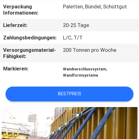
Verpackung
Paletten, Bündel, Schüttgut
TRETEN
Informationen:
SIE
Lieferzeit:
20-25 Tage
MIT
Zahlungsbedingungen:
L/C, T/T
UNS
Versorgungsmaterial-
200 Tonnen pro Woche
IN
Fähigkeit:
VERBINDUNG
Markieren:
,
Wandverschlusssystem
Wandformsysteme
FORDERN
BESTPREIS
SIE
EIN
ZITAT
SITEMAP