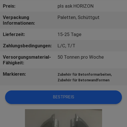
Preis:
pls ask HORIZON
TRETEN
Verpackung
Paletten, Schüttgut
SIE
Informationen:
MIT
Lieferzeit:
15-25 Tage
UNS
Zahlungsbedingungen:
L/C, T/T
IN
Versorgungsmaterial-
50 Tonnen pro Woche
VERBINDUNG
Fähigkeit:
Markieren:
,
Zubehör für Betonformarbeiten
FORDERN
Zubehör für Betonwandformen
SIE
EIN
BESTPREIS
ZITAT