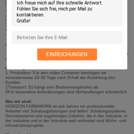
Verpackung
:
1Im Allgemeinen beträgt das Gesamtnettogewicht eines
geladenen Containers 22 bis 26 Tonnen, was vor dem Laden
bestätigt werden muss.
2Für verschiedene Produkte werden verschiedene
Verpackungen verwendet:
--- Bündel: Holzbalken, Stahlrequisiten, Schnürstangen usw.
--- Paletten: Kleine Teile werden in Beutel und dann auf Paletten
gelegt.
--- Holzgehäuse: auf Wunsch des Kunden erhältlich.
EINREICHUNGEN
--- Schüttgut: Einige unregelmäßige Waren werden in Containern
geschüttet geladen.
Lieferung:
1. Produktion: Für den vollen Container benötigen wir
normalerweise 20-30 Tage nach Erhalt der Anzahlung des
Kunden.
2Transport: Es hängt vom Bestimmungshafen ab.
3Für besondere Anforderungen sind Verhandlungen erforderlich.
Wer wir sind:
HORIZON FORMWORK ist seit Jahren ein professioneller
Anbieter von Schalungslösungen und liefert: Schalungssysteme,
Gerüstsysteme und zugehöriges Zubehör, die in der Industrie, in
der Industrie und in der Industrie weit verbreitet sind.Wohn- und
Infrastrukturprojekte.