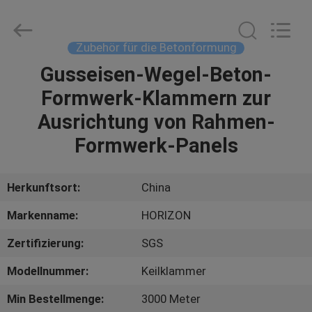
©
2017
-
2025
slabformworksystems.com.
Zubehör für die Betonformung
All
Rights
Reserved.
Gusseisen-Wegel-Beton-
HAUS
Developed
by
Formwerk-Klammern zur
ECER
PRODUKTE
Ausrichtung von Rahmen-
Formwerk-Panels
ÜBER
UNS
Herkunftsort:
China
Markenname:
HORIZON
FABRIK-
Zertifizierung:
SGS
AUSFLUG
Modellnummer:
Keilklammer
QUALITÄTSKONTROLLE
Min Bestellmenge:
3000 Meter