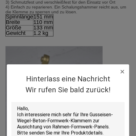
3) Schmutzfest und verschleißfest für den Einsatz vor Ort
4) Einfach zu reparieren. Ein Schalungshammer reicht aus, um
die Klemme zu sperren und zu lösen.
Spinnlänge
151 mm
Breite
110 mm
Größe
133 mm
Gewicht
1.2 kg
Hinterlass eine Nachricht
Wir rufen Sie bald zurück!