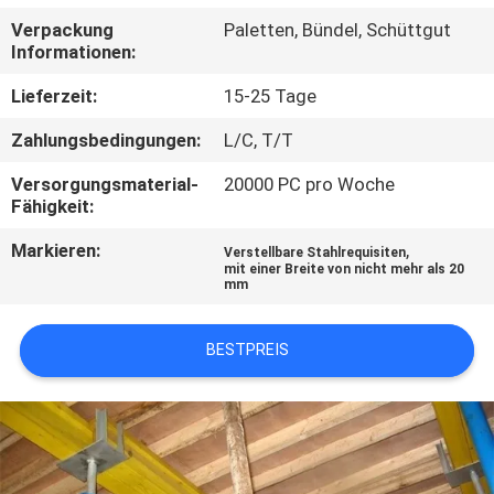
Verpackung
Paletten, Bündel, Schüttgut
TRETEN
Informationen:
SIE
Lieferzeit:
15-25 Tage
MIT
Zahlungsbedingungen:
L/C, T/T
UNS
Versorgungsmaterial-
20000 PC pro Woche
IN
Fähigkeit:
VERBINDUNG
Markieren:
,
Verstellbare Stahlrequisiten
mit einer Breite von nicht mehr als 20
mm
FORDERN
SIE
BESTPREIS
EIN
ZITAT