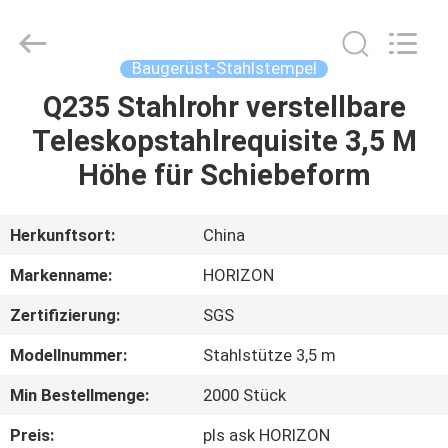
von
nicht
mehr
als
20
Baugerüst-Stahlstempel
mm
Fournisseur.
Copyright
Q235 Stahlrohr verstellbare
HAUS
©
2017
Teleskopstahlrequisite 3,5 M
-
2025
slabformworksystems.com.
PRODUKTE
Höhe für Schiebeform
All
Rights
Reserved.
Developed
by
ÜBER
Herkunftsort:
China
ECER
UNS
Markenname:
HORIZON
Zertifizierung:
SGS
FABRIK-
Modellnummer:
Stahlstütze 3,5 m
AUSFLUG
Min Bestellmenge:
2000 Stück
QUALITÄTSKONTROLLE
Preis:
pls ask HORIZON