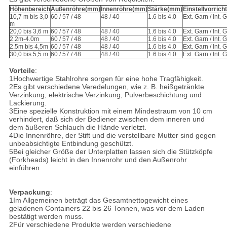
Höhenbereich
Außenröhre
(mm)
Innenröhre
(mm)
Stärke
(mm)
Einstellvorrich
10,7 m bis 3,0
60 / 57 / 48
48 / 40
1.6 bis 4.0
Ext. Garn / Int. 
m
20,0 bis 3,6 m
60 / 57 / 48
48 / 40
1.6 bis 4.0
Ext. Garn / Int. 
2.2m-4.0m
60 / 57 / 48
48 / 40
1.6 bis 4.0
Ext. Garn / Int. 
2.5m bis 4,5m
60 / 57 / 48
48 / 40
1.6 bis 4.0
Ext. Garn / Int. 
30,0 bis 5,5 m
60 / 57 / 48
48 / 40
1.6 bis 4.0
Ext. Garn / Int. 
Vorteile
:
1Hochwertige Stahlrohre sorgen für eine hohe Tragfähigkeit.
2Es gibt verschiedene Veredelungen, wie z. B. heißgetränkte
Verzinkung, elektrische Verzinkung, Pulverbeschichtung und
Lackierung.
3Eine spezielle Konstruktion mit einem Mindestraum von 10 cm
verhindert, daß sich der Bediener zwischen dem inneren und
dem äußeren Schlauch die Hände verletzt.
4Die Innenröhre, der Stift und die verstellbare Mutter sind gegen
unbeabsichtigte Entbindung geschützt.
5Bei gleicher Größe der Unterplatten lassen sich die Stützköpfe
(Forkheads) leicht in den Innenrohr und den Außenrohr
einführen.
Verpackung
:
1Im Allgemeinen beträgt das Gesamtnettogewicht eines
geladenen Containers 22 bis 26 Tonnen, was vor dem Laden
bestätigt werden muss.
2Für verschiedene Produkte werden verschiedene