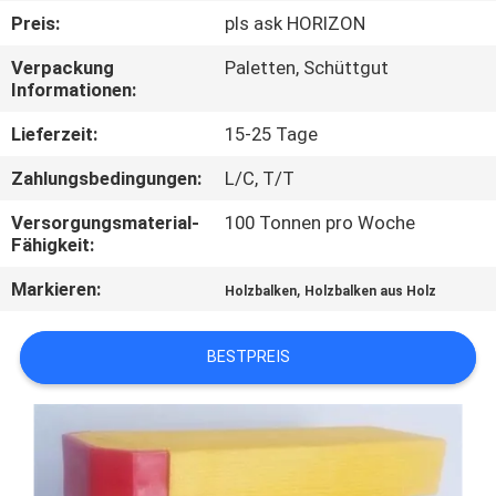
Preis:
pls ask HORIZON
TRETEN
Verpackung
Paletten, Schüttgut
SIE
Informationen:
MIT
Lieferzeit:
15-25 Tage
UNS
Zahlungsbedingungen:
L/C, T/T
IN
Versorgungsmaterial-
100 Tonnen pro Woche
VERBINDUNG
Fähigkeit:
Markieren:
,
Holzbalken
Holzbalken aus Holz
FORDERN
SIE
BESTPREIS
EIN
ZITAT