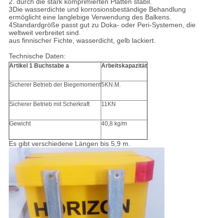
2. durch die stark komprimierten Platten stabil.
3Die wasserdichte und korrosionsbeständige Behandlung
ermöglicht eine langlebige Verwendung des Balkens.
4Standardgröße passt gut zu Doka- oder Peri-Systemen, die
weltweit verbreitet sind.
aus finnischer Fichte, wasserdicht, gelb lackiert.
Technische Daten:
Artikel 1 Buchstabe a
Arbeitskapazität
Sicherer Betrieb der Biegemoment
5KN.M.
Sicherer Betrieb mit Scherkraft
11KN
Gewicht
40,8 kg/m
Es gibt verschiedene Längen bis 5,9 m.