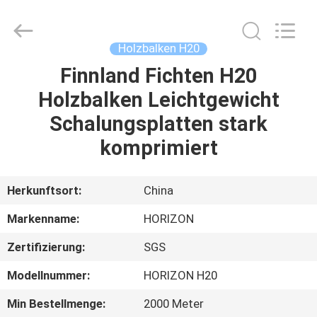
©
2017
-
2025
slabformworksystems.com.
Holzbalken H20
All
Rights
Reserved.
Finnland Fichten H20
HAUS
Developed
by
Holzbalken Leichtgewicht
ECER
PRODUKTE
Schalungsplatten stark
komprimiert
ÜBER
UNS
Herkunftsort:
China
Markenname:
HORIZON
FABRIK-
Zertifizierung:
SGS
AUSFLUG
Modellnummer:
HORIZON H20
QUALITÄTSKONTROLLE
Min Bestellmenge:
2000 Meter