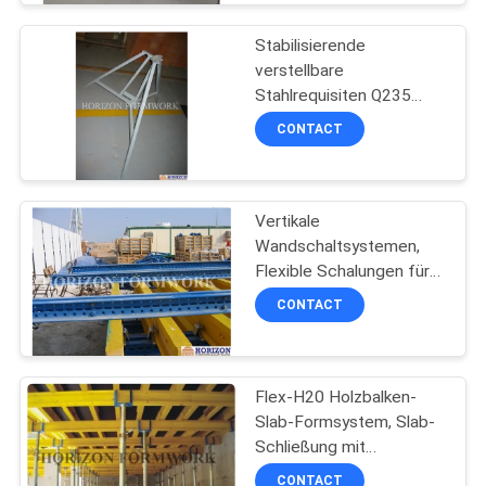
Stabilisierende
verstellbare
Stahlrequisiten Q235
Gerüststativ in Formwerk
CONTACT
Erektion
Vertikale
Wandschaltsystemen,
Flexible Schalungen für
Betonwand
CONTACT
Flex-H20 Holzbalken-
Slab-Formsystem, Slab-
Schließung mit
universellen
CONTACT