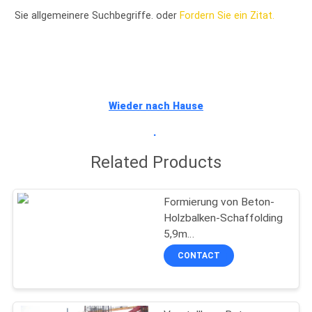
Sie allgemeinere Suchbegriffe. oder
Fordern Sie ein Zitat.
TRETEN
SIE
MIT
UNS
Wieder nach Hause
IN
gehen
VERBINDUNG
Related Products
FORDERN
Formierung von Beton-
SIE
Holzbalken-Schaffolding
5,9m
EIN
Plattenformsystemen
CONTACT
ZITAT
SITEMAP