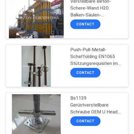
Verstellbare Beton-
Schere-Wand H20
Balken-Säulen-
PRIVACY
Formbelungssystem
CONTACT
POLICY
Push-Pull-Metall-
Schaffolding EN1065
Stützungsrequisiten im
Schalungsbau
CONTACT
Bs1139
Gerüstverstellbare
Schraube OEM U Head
Jack Basis für Ringlock-
CONTACT
System