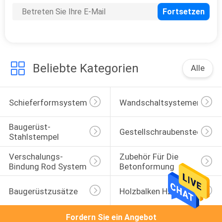
Beliebte Kategorien
Alle
Schieferformsysteme
Wandschaltsystemen
Baugerüst-
Gestellschraubensteckfas
Stahlstempel
Verschalungs-
Zubehör Für Die 
Bindung Rod System
Betonformung
Baugerüstzusätze
Holzbalken H20
Fordern Sie ein Angebot