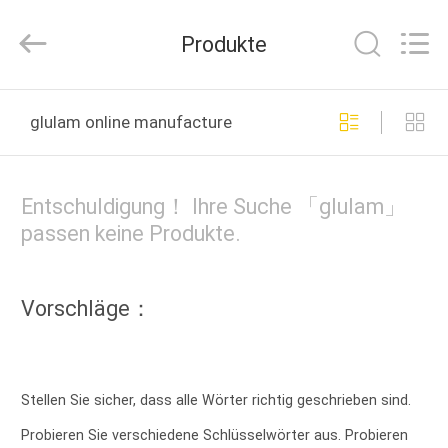
LTD..
All
Rights
Produkte
Reserved.
Developed
by
ECER
HAUS
glulam online manufacture
PRODUKTE
Entschuldigung！ Ihre Suche 「glulam」
ÜBER
passen keine Produkte.
UNS
Vorschläge：
FABRIK-
AUSFLUG
Stellen Sie sicher, dass alle Wörter richtig geschrieben sind.
QUALITÄTSKONTROLLE
Probieren Sie verschiedene Schlüsselwörter aus. Probieren