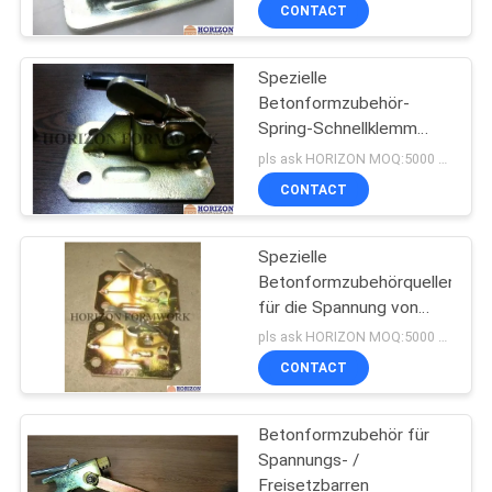
CONTACT
TRETEN
Spezielle
SIE
Betonformzubehör-
MIT
Spring-Schnellklemm
UNS
zum Verriegeln von
pls ask HORIZON MOQ:5000 PC
Krawattenstangen
IN
CONTACT
VERBINDUNG
Spezielle
Betonformzubehörquellen
FORDERN
für die Spannung von
Stahldrahtstangen
SIE
pls ask HORIZON MOQ:5000 PC
CONTACT
EIN
ZITAT
Betonformzubehör für
Spannungs- /
SITEMAP
Freisetzbarren