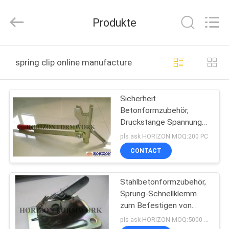
CO.,
LTD..
All
Produkte
Rights
Reserved.
Developed
by
ECER
HAUS
spring clip online manufacture
PRODUKTE
Sicherheit
Betonformzubehör,
ÜBER
Druckstange Spannung
UNS
für Federklemmen
pls ask HORIZON MOQ:200 PC
CONTACT
FABRIK-
Stahlbetonformzubehör,
AUSFLUG
Sprung-Schnellklemm
zum Befestigen von
QUALITÄTSKONTROLLE
Schnürstangen
pls ask HORIZON MOQ:5000 PC