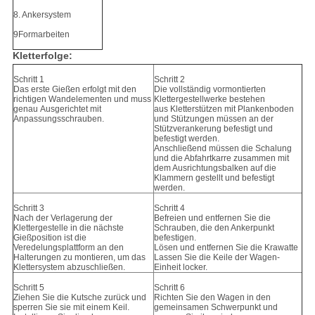
8. Ankersystem
9Formarbeiten
Kletterfolge:
Schritt 1
Schritt 2
Das erste Gießen erfolgt mit den
Die vollständig vormontierten
richtigen Wandelementen und muss
Klettergestellwerke bestehen
genau
Ausgerichtet mit
aus
Kletterstützen mit Plankenboden
Anpassungsschrauben.
und Stützungen müssen an der
Stützverankerung befestigt und
befestigt werden.
Anschließend müssen die Schalung
und die Abfahrtkarre zusammen mit
dem Ausrichtungsbalken auf die
Klammern gestellt und befestigt
werden.
Schritt 3
Schritt 4
Nach der Verlagerung der
Befreien und entfernen Sie die
Klettergestelle in die nächste
Schrauben, die den Ankerpunkt
Gießposition ist die
befestigen.
Veredelungsplattform an den
Lösen und entfernen Sie die Krawatte
Halterungen zu montieren, um das
Lassen Sie die Keile der Wagen-
Klettersystem abzuschließen.
Einheit locker.
Schritt 5
Schritt 6
Ziehen Sie die Kutsche zurück und
Richten Sie den Wagen in den
sperren Sie sie mit einem Keil.
gemeinsamen Schwerpunkt und