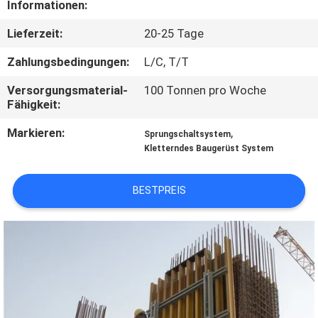
Informationen:
TRETEN
Lieferzeit:
20-25 Tage
SIE
Zahlungsbedingungen:
L/C, T/T
MIT
Versorgungsmaterial-
100 Tonnen pro Woche
UNS
Fähigkeit:
IN
Markieren:
,
Sprungschaltsystem
VERBINDUNG
Kletterndes Baugerüst System
BESTPREIS
FORDERN
SIE
EIN
ZITAT
SITEMAP