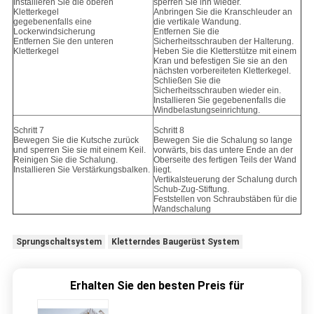
Installieren Sie die oberen
sperren Sie ihn wieder.
Kletterkegel
Anbringen Sie die Kranschleuder an
gegebenenfalls eine
die vertikale Wandung.
Lockerwindsicherung
Entfernen Sie die
Entfernen Sie den unteren
Sicherheitsschrauben der Halterung.
Kletterkegel
Heben Sie die Kletterstütze mit einem
Kran und befestigen Sie sie an den
nächsten vorbereiteten Kletterkegel.
Schließen Sie die
Sicherheitsschrauben wieder ein.
Installieren Sie gegebenenfalls die
Windbelastungseinrichtung.
Schritt 7
Schritt 8
Bewegen Sie die Kutsche zurück
Bewegen Sie die Schalung so lange
und sperren Sie sie mit einem Keil.
vorwärts, bis das untere Ende an der
Reinigen Sie die Schalung.
Oberseite des fertigen Teils der Wand
Installieren Sie Verstärkungsbalken.
liegt.
Vertikalsteuerung der Schalung durch
Schub-Zug-Stiftung.
Feststellen von Schraubstäben für die
Wandschalung
Sprungschaltsystem
Kletterndes Baugerüst System
Erhalten Sie den besten Preis für