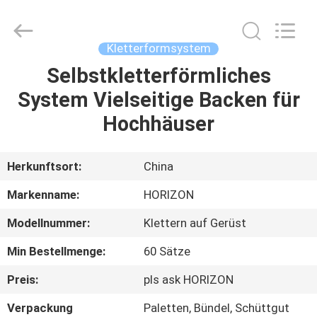
©
2017
-
2025
HORIZON
Kletterformsystem
FORMWORK
CO.,
LTD..
Selbstkletterförmliches
HAUS
All
Rights
System Vielseitige Backen für
Reserved.
Developed
by
PRODUKTE
Hochhäuser
ECER
ÜBER
Herkunftsort:
China
UNS
Markenname:
HORIZON
Modellnummer:
Klettern auf Gerüst
FABRIK-
Min Bestellmenge:
60 Sätze
AUSFLUG
Preis:
pls ask HORIZON
QUALITÄTSKONTROLLE
Verpackung
Paletten, Bündel, Schüttgut