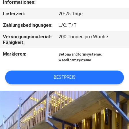
Informationen:
TRETEN
Lieferzeit:
20-25 Tage
SIE
Zahlungsbedingungen:
L/C, T/T
MIT
Versorgungsmaterial-
200 Tonnen pro Woche
UNS
Fähigkeit:
IN
Markieren:
,
Betonwandformsysteme
VERBINDUNG
Wandformsysteme
BESTPREIS
FORDERN
SIE
EIN
ZITAT
SITEMAP