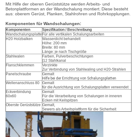
Mit Hilfe der oberen Gerüststütze werden Arbeits- und
Betonplattformen an der Wandschalung montiert.
Diese besteht
aus: oberem Gerüst, Planken, Stahlrohren und Rohrkopplungen.
Komponenten für Wandschalungen:
Komponenten
Spezifikation / Beschreibung
Wandschalungsplatte
Für alle vertikalen Schalungsarbeiten
H20 Holzbalken
Wasserdicht behandelt
Höhe: 200 mm
Breite: 80 mm
Länge: je nach Tischgröße
Stahlwalen
Farben, Pulverbeschichtungen
[12 Stahlkanal
Flanschklemmen
Verzinkte
Zur Verbindung von Stahlwaling und H20-Strahlen
Panelschraube
Gemalt
Hilfe bei der Errichtung von Schalungsplatten
Wellenanschluss 80
Gemalt
für die Ausrichtung von Schalungsplatten verwendet
Eckverbindung
Gemalt
60x60
Für die Verarbeitung von Schalungen in inneren
Ecken mit Keilspitzen
Oberste Gerüststütze
Gemalt,
Sewers als Arbeitsplattform für die Sicherheit