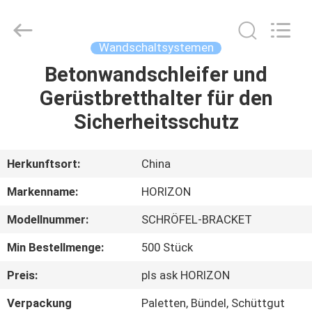
©
2017
-
2025
HORIZON
Wandschaltsystemen
FORMWORK
CO.,
LTD..
Betonwandschleifer und
HAUS
All
Rights
Gerüstbretthalter für den
Reserved.
Developed
by
PRODUKTE
Sicherheitsschutz
ECER
ÜBER
Herkunftsort:
China
UNS
Markenname:
HORIZON
Modellnummer:
SCHRÖFEL-BRACKET
FABRIK-
Min Bestellmenge:
500 Stück
AUSFLUG
Preis:
pls ask HORIZON
QUALITÄTSKONTROLLE
Verpackung
Paletten, Bündel, Schüttgut