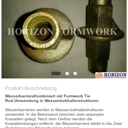
PRIVACY
POLICY
Produkt-Beschreibung
Wasserbarriere
Kombiniert mit Formwork Tie
Rod,
Verwendung in Wasserrückhalterstrukturen
Wasserbarrieren werden in Wasserrückhaltestrukturen
verwendet. In die Betonwand zwischen zwei separaten
Krawatten gelegt. Nach dem Gießen werden die
Krawattenstangen entfernt, die Wasserbarriere bleibt in situ.Zwei