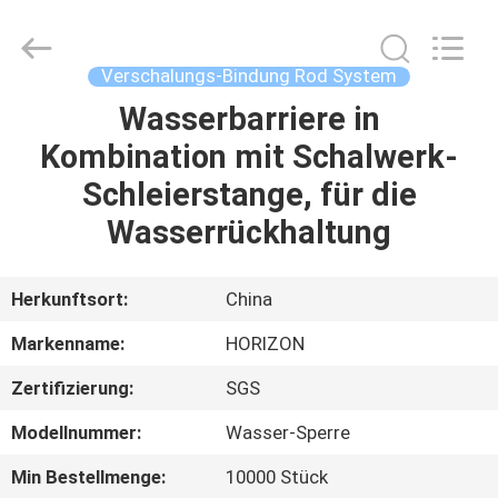
Bau
Fournisseur.
Copyright
©
2017
Verschalungs-Bindung Rod System
-
2025
HORIZON
Wasserbarriere in
HAUS
FORMWORK
CO.,
Kombination mit Schalwerk-
LTD..
All
Rights
PRODUKTE
Schleierstange, für die
Reserved.
Developed
by
Wasserrückhaltung
ECER
ÜBER
UNS
Herkunftsort:
China
Markenname:
HORIZON
FABRIK-
Zertifizierung:
SGS
AUSFLUG
Modellnummer:
Wasser-Sperre
QUALITÄTSKONTROLLE
Min Bestellmenge:
10000 Stück