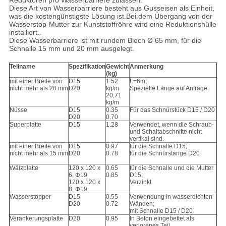
Reduktoren pro Wasserbarriere zulassen.
Diese Art von Wasserbarriere besteht aus Gusseisen als Einheit,
was die kostengünstigste Lösung ist.Bei dem Übergang von der
Wasserstop-Mutter zur Kunststoffröhre wird eine Reduktionshülle
installiert..
Diese Wasserbarriere ist mit rundem Blech Ø 65 mm, für die
Schnalle 15 mm und 20 mm ausgelegt.
Teilname
Spezifikation
Gewicht
Anmerkung
(kg)
mit einer Breite von
D15
1.52
L=6m;
nicht mehr als 20 mm
D20
kg/m
Spezielle Länge auf Anfrage.
20,71
kg/m
Nüsse
D15
0.35
Für das Schnürstück D15 / D20
D20
0.70
Superplatte
D15
1.28
Verwendet, wenn die Schraub-
und Schaltabschnitte nicht
vertikal sind.
mit einer Breite von
D15
0.97
für die Schnalle D15;
nicht mehr als 15 mm
D20
0.78
für die Schnürstange D20
Wälzplatte
120 x 120 x
0.65
für die Schnalle und die Mutter
6, Φ19
0.85
D15;
120 x 120 x
Verzinkt
8, Φ19
Wasserstopper
D15
0.55
Verwendung in wasserdichten
D20
0.72
Wänden;
mit Schnalle D15 / D20
Verankerungsplatte
D20
0.95
In Beton eingebettet als
verlorenes Teil