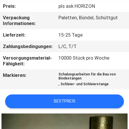
Preis:
pls ask HORIZON
TRETEN
Verpackung
Paletten, Bündel, Schüttgut
SIE
Informationen:
MIT
Lieferzeit:
15-25 Tage
UNS
Zahlungsbedingungen:
L/C, T/T
IN
Versorgungsmaterial-
10000 Stück pro Woche
VERBINDUNG
Fähigkeit:
Markieren:
Schalungsarbeiten für die Bau von
FORDERN
Bindestangen
,
Schleier- und Schleierstange
SIE
EIN
BESTPREIS
ZITAT
SITEMAP