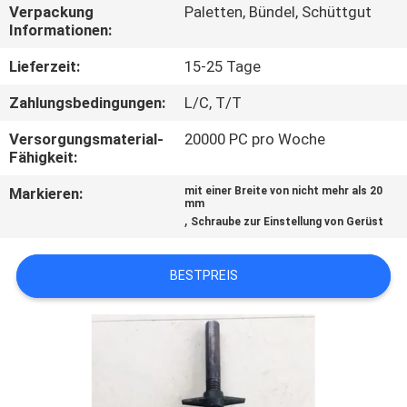
Verpackung
Paletten, Bündel, Schüttgut
Informationen:
TRETEN
SIE
Lieferzeit:
15-25 Tage
MIT
Zahlungsbedingungen:
L/C, T/T
UNS
Versorgungsmaterial-
20000 PC pro Woche
Fähigkeit:
IN
VERBINDUNG
Markieren:
mit einer Breite von nicht mehr als 20
mm
,
Schraube zur Einstellung von Gerüst
FORDERN
BESTPREIS
SIE
EIN
ZITAT
SITEMAP