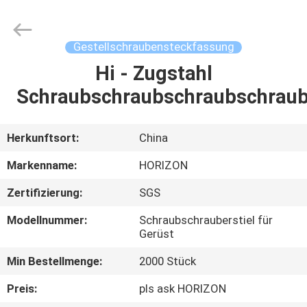
Fournisseur.
Copyright
©
2017
-
Gestellschraubensteckfassung
2025
HORIZON
FORMWORK
Hi - Zugstahl
HAUS
CO.,
LTD..
Schraubschraubschraubschrau
All
Rights
Reserved.
PRODUKTE
Developed
by
ECER
Herkunftsort:
China
ÜBER
Markenname:
HORIZON
UNS
Zertifizierung:
SGS
Modellnummer:
Schraubschrauberstiel für
FABRIK-
Gerüst
AUSFLUG
Min Bestellmenge:
2000 Stück
Preis:
pls ask HORIZON
QUALITÄTSKONTROLLE