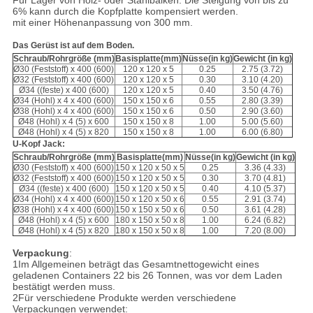
Für Lager von Holz- oder Stahlbalken: Die Steigung von bis zu
6% kann durch die Kopfplatte kompensiert werden.
mit einer Höhenanpassung von 300 mm.
Das Gerüst ist auf dem Boden.
Schraub/Rohrgröße (mm)
Basisplatte
(mm)
Nüsse
(in kg)
Gewicht
(in kg)
Ø30 (Feststoff) x 400 (600)
120 x 120 x 5
0.25
2.75 (3.72)
Ø32 (Feststoff) x 400 (600)
120 x 120 x 5
0.30
3.10 (4.20)
Ø34 ((feste) x 400 (600)
120 x 120 x 5
0.40
3.50 (4.76)
Ø34 (Hohl) x 4 x 400 (600)
150 x 150 x 6
0.55
2.80 (3.39)
Ø38 (Hohl) x 4 x 400 (600)
150 x 150 x 6
0.50
2.90 (3.60)
Ø48 (Hohl) x 4 (5) x 600
150 x 150 x 8
1.00
5.00 (5.60)
Ø48 (Hohl) x 4 (5) x 820
150 x 150 x 8
1.00
6.00 (6.80)
U-Kopf Jack:
Schraub/Rohrgröße (mm)
Basisplatte
(mm)
Nüsse
(in kg)
Gewicht
(in kg)
Ø30 (Feststoff) x 400 (600)
150 x 120 x 50 x 5
0.25
3.36 (4.33)
Ø32 (Feststoff) x 400 (600)
150 x 120 x 50 x 5
0.30
3.70 (4.81)
Ø34 ((feste) x 400 (600)
150 x 120 x 50 x 5
0.40
4.10 (5.37)
Ø34 (Hohl) x 4 x 400 (600)
150 x 120 x 50 x 6
0.55
2.91 (3.74)
Ø38 (Hohl) x 4 x 400 (600)
150 x 150 x 50 x 6
0.50
3.61 (4.28)
Ø48 (Hohl) x 4 (5) x 600
180 x 150 x 50 x 8
1.00
6.24 (6.82)
Ø48 (Hohl) x 4 (5) x 820
180 x 150 x 50 x 8
1.00
7.20 (8.00)
Verpackung
:
1Im Allgemeinen beträgt das Gesamtnettogewicht eines
geladenen Containers 22 bis 26 Tonnen, was vor dem Laden
bestätigt werden muss.
2Für verschiedene Produkte werden verschiedene
Verpackungen verwendet: